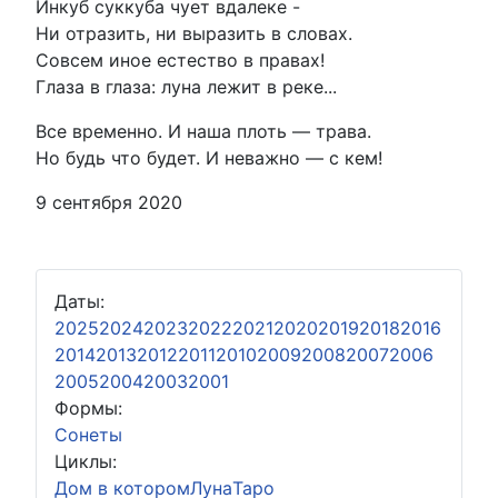
Инкуб суккуба чует вдалеке -
Ни отразить, ни выразить в словах.
Совсем иное естество в правах!
Глаза в глаза: луна лежит в реке...
Все временно. И наша плоть — трава.
Но будь что будет. И неважно — с кем!
9 сентября 2020
Даты:
2025
2024
2023
2022
2021
2020
2019
2018
2016
2014
2013
2012
2011
2010
2009
2008
2007
2006
2005
2004
2003
2001
Формы:
Сонеты
Циклы:
Дом в котором
Луна
Таро