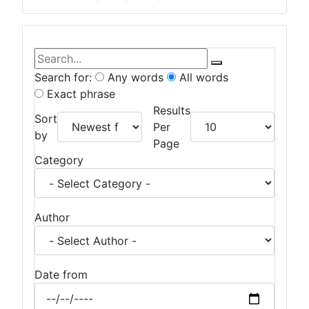
Skip to search results
Bear's Live Search
Search for:
Any words
All words
Exact phrase
Results
Sort
Per
by
Page
Category
Author
Date from