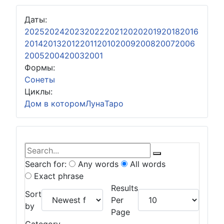
Даты:
2025
2024
2023
2022
2021
2020
2019
2018
2016
2014
2013
2012
2011
2010
2009
2008
2007
2006
2005
2004
2003
2001
Формы:
Сонеты
Циклы:
Дом в котором
Луна
Таро
Skip to search results
Bear's Live Search
Search for:
Any words
All words
Exact phrase
Results
Sort
Per
by
Page