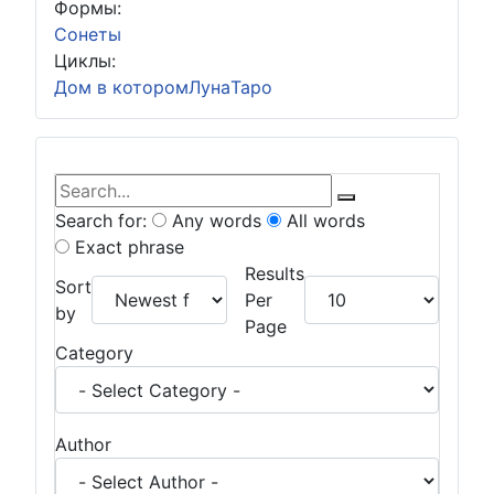
Формы:
Сонеты
Циклы:
Дом в котором
Луна
Таро
Skip to search results
Bear's Live Search
Search for:
Any words
All words
Exact phrase
Results
Sort
Per
by
Page
Category
Author