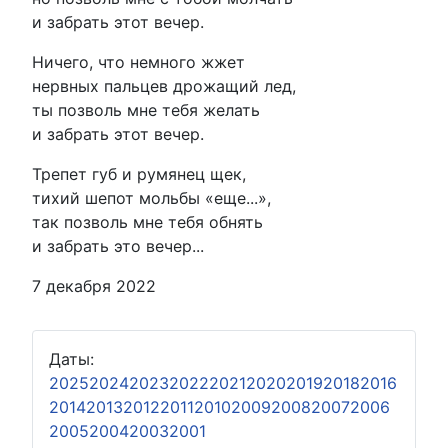
и забрать этот вечер.
Ничего, что немного жжет
нервных пальцев дрожащий лед,
ты позволь мне тебя желать
и забрать этот вечер.
Трепет губ и румянец щек,
тихий шепот мольбы «еще...»,
так позволь мне тебя обнять
и забрать это вечер...
7 декабря 2022
Даты:
2025
2024
2023
2022
2021
2020
2019
2018
2016
2014
2013
2012
2011
2010
2009
2008
2007
2006
2005
2004
2003
2001